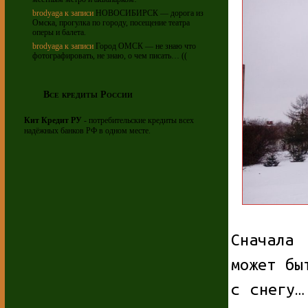
brodyaga
к записи
НОВОСИБИРСК — дорога из
Омска, прогулка по городу, посещение театра
оперы и балета.
brodyaga
к записи
Город ОМСК — не знаю что
фотографировать, не знаю, о чем писать… ((
Все кредиты России
Кит Кредит РУ
- потребительские кредиты всех
надёжных банков РФ в одном месте.
Сначала
может бы
с снегу…