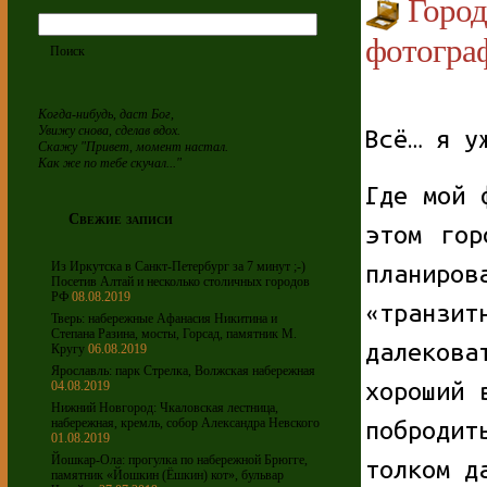
Горо
фотограф
Когда-нибудь, даст Бог,
Увижу снова, сделав вдох.
Всё… я у
Скажу "Привет, момент настал.
Как же по тебе скучал..."
Где мой 
Свежие записи
этом го
Из Иркутска в Санкт-Петербург за 7 минут ;-)
планир
Посетив Алтай и несколько столичных городов
РФ
08.08.2019
«транзи
Тверь: набережные Афанасия Никитина и
Степана Разина, мосты, Горсад, памятник М.
далеков
Кругу
06.08.2019
Ярославль: парк Стрелка, Волжская набережная
хороший 
04.08.2019
Нижний Новгород: Чкаловская лестница,
набережная, кремль, собор Александра Невского
поброди
01.08.2019
Йошкар-Ола: прогулка по набережной Брюгге,
толком д
памятник «Йошкин (Ёшкин) кот», бульвар