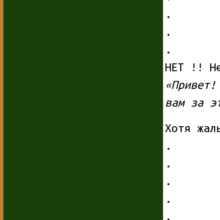
.
.
.
НЕТ !! Н
«Привет
вам за э
Хотя жал
.
.
.
.
.