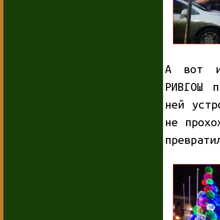
А вот и
РИВГОШ п
ней устр
не прохо
преврати