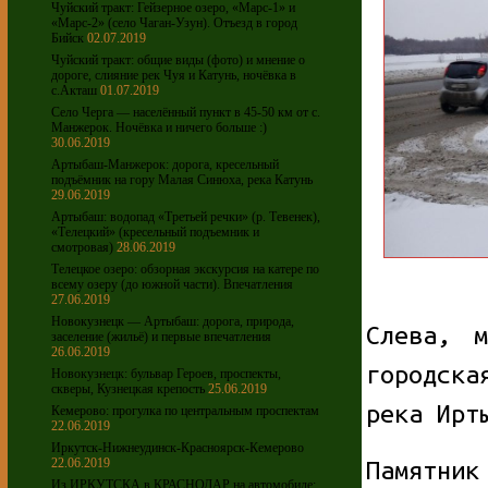
Чуйский тракт: Гейзерное озеро, «Марс-1» и
«Марс-2» (село Чаган-Узун). Отъезд в город
Бийск
02.07.2019
Чуйский тракт: общие виды (фото) и мнение о
дороге, слияние рек Чуя и Катунь, ночёвка в
с.Акташ
01.07.2019
Село Черга — населённый пункт в 45-50 км от с.
Манжерок. Ночёвка и ничего больше :)
30.06.2019
Артыбаш-Манжерок: дорога, кресельный
подъёмник на гору Малая Синюха, река Катунь
29.06.2019
Артыбаш: водопад «Третьей речки» (р. Тевенек),
«Телецкий» (кресельный подъемник и
смотровая)
28.06.2019
Телецкое озеро: обзорная экскурсия на катере по
всему озеру (до южной части). Впечатления
27.06.2019
Новокузнецк — Артыбаш: дорога, природа,
Слева, 
заселение (жильё) и первые впечатления
26.06.2019
городск
Новокузнецк: бульвар Героев, проспекты,
скверы, Кузнецкая крепость
25.06.2019
река Ирт
Кемерово: прогулка по центральным проспектам
22.06.2019
Иркутск-Нижнеудинск-Красноярск-Кемерово
22.06.2019
Памятник
Из ИРКУТСКА в КРАСНОДАР на автомобиле: