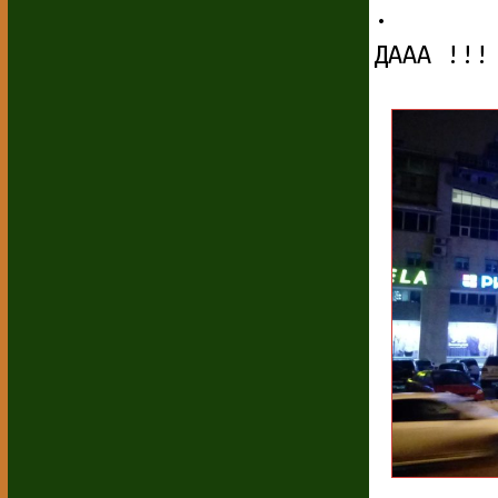
.
ДААА !!!