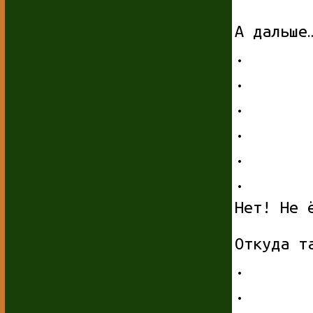
А дальше
.
.
.
.
.
.
Нет! Не 
Откуда т
.
.