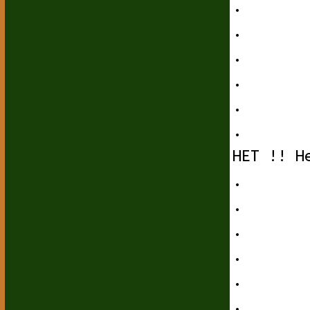
.
.
.
.
.
.
НЕТ !! Н
.
.
.
.
.
.