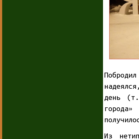
Побродил
надеялс
день (т
города»
получило
Из нети