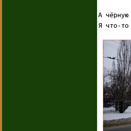
А чёрную
Я что-то