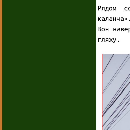
Рядом с
каланча»
Вон наве
гляжу.