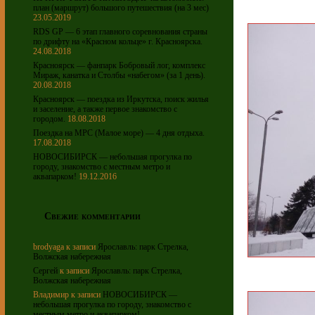
план (маршрут) большого путешествия (на 3 мес)
23.05.2019
RDS GP — 6 этап главного соревнования страны
по дрифту на «Красном кольце» г. Красноярска.
24.08.2018
Красноярск — фанпарк Бобровый лог, комплекс
Мираж, канатка и Столбы «набегом» (за 1 день).
20.08.2018
Красноярск — поездка из Иркутска, поиск жилья
и заселение, а также первое знакомство с
городом.
18.08.2018
Поездка на МРС (Малое море) — 4 дня отдыха.
17.08.2018
НОВОСИБИРСК — небольшая прогулка по
городу, знакомство с местным метро и
аквапарком!
19.12.2016
Свежие комментарии
brodyaga
к записи
Ярославль: парк Стрелка,
Волжская набережная
Сергей
к записи
Ярославль: парк Стрелка,
Волжская набережная
Владимир
к записи
НОВОСИБИРСК —
небольшая прогулка по городу, знакомство с
местным метро и аквапарком!