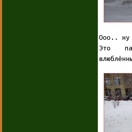
Ооо.. ну
Это па
влюблённ