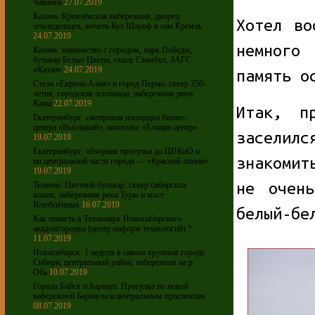
Чавайна
27.07.2019
Казань: Кремлёвская набережная, дворец
Хотел во
земледельцев, мечеть Кул Шариф и сам Кремль
24.07.2019
немного 
Казань: знакомство с городом, парк Победы,
бульвар Белые Цветы, сквер Стамбул, ЗАГС
«Казан»
24.07.2019
память о
Стела «Европа-Азия» и город Пермь: сквер 250-
летия, городская эспланада, набережная реки
Кама
22.07.2019
Итак, п
Екатеринбург: смотровая площадка бизнес-
центра «Высоцкий», комплекс «Ельцин центр»
засели
19.07.2019
Екатеринбург: обзорная прогулка до ЦПКиО и
знакомит
по центральной части города — «Красной линии»
19.07.2019
не очен
Тюмень: Цветной бульвар, сквер сибирских
кошек, набережная реки Туры и мост
Влюблённых
16.07.2019
белый-бе
Как попасть в Технопарк Новосибирского
академгородка (центр информ технологий) ?
11.07.2019
Новосибирск: 1 неделя в самом крупном городе
Сибири, центральный район, набережная на р.
Обь
10.07.2019
Города Бийск и Барнаул. Прогулка по новой
набережной Барнаула и центральным проспектам
08.07.2019