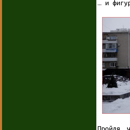
… и фигу
Пройдя 