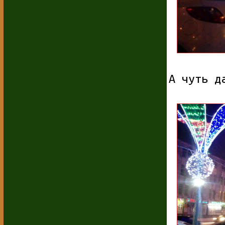
А чуть д