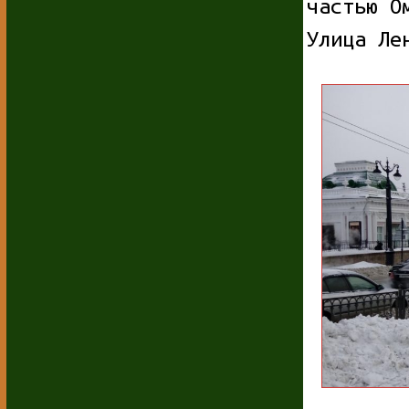
частью О
Улица Ле