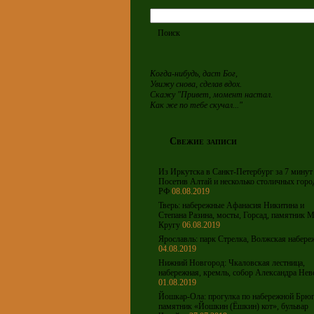
Когда-нибудь, даст Бог,
Увижу снова, сделав вдох.
Скажу "Привет, момент настал.
Как же по тебе скучал..."
Свежие записи
Из Иркутска в Санкт-Петербург за 7 минут 
Посетив Алтай и несколько столичных горо
РФ
08.08.2019
Тверь: набережные Афанасия Никитина и
Степана Разина, мосты, Горсад, памятник М
Кругу
06.08.2019
Ярославль: парк Стрелка, Волжская набере
04.08.2019
Нижний Новгород: Чкаловская лестница,
набережная, кремль, собор Александра Нев
01.08.2019
Йошкар-Ола: прогулка по набережной Брюг
памятник «Йошкин (Ёшкин) кот», бульвар