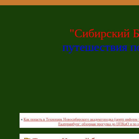
"Сибирский Б
путешествия 
«
Как попасть в Технопарк Новосибирского академгородка (центр информ 
Екатеринбург: обзорная прогулка до ЦПКиО и по 