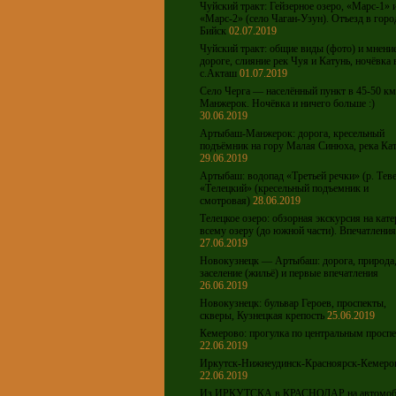
Чуйский тракт: Гейзерное озеро, «Марс-1» 
«Марс-2» (село Чаган-Узун). Отъезд в горо
Бийск
02.07.2019
Чуйский тракт: общие виды (фото) и мнени
дороге, слияние рек Чуя и Катунь, ночёвка 
с.Акташ
01.07.2019
Село Черга — населённый пункт в 45-50 км 
Манжерок. Ночёвка и ничего больше :)
30.06.2019
Артыбаш-Манжерок: дорога, кресельный
подъёмник на гору Малая Синюха, река Ка
29.06.2019
Артыбаш: водопад «Третьей речки» (р. Теве
«Телецкий» (кресельный подъемник и
смотровая)
28.06.2019
Телецкое озеро: обзорная экскурсия на кате
всему озеру (до южной части). Впечатления
27.06.2019
Новокузнецк — Артыбаш: дорога, природа
заселение (жильё) и первые впечатления
26.06.2019
Новокузнецк: бульвар Героев, проспекты,
скверы, Кузнецкая крепость
25.06.2019
Кемерово: прогулка по центральным просп
22.06.2019
Иркутск-Нижнеудинск-Красноярск-Кемеро
22.06.2019
Из ИРКУТСКА в КРАСНОДАР на автомоб