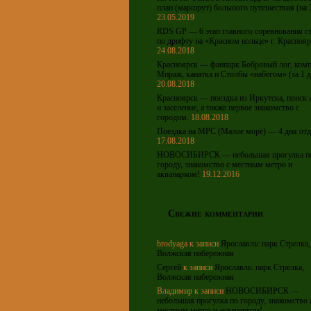
план (маршрут) большого путешествия (на 
23.05.2019
RDS GP — 6 этап главного соревнования с
по дрифту на «Красном кольце» г. Краснояр
24.08.2018
Красноярск — фанпарк Бобровый лог, ком
Мираж, канатка и Столбы «набегом» (за 1 д
20.08.2018
Красноярск — поездка из Иркутска, поиск
и заселение, а также первое знакомство с
городом.
18.08.2018
Поездка на МРС (Малое море) — 4 дня отд
17.08.2018
НОВОСИБИРСК — небольшая прогулка п
городу, знакомство с местным метро и
аквапарком!
19.12.2016
Свежие комментарии
brodyaga
к записи
Ярославль: парк Стрелка,
Волжская набережная
Сергей
к записи
Ярославль: парк Стрелка,
Волжская набережная
Владимир
к записи
НОВОСИБИРСК —
небольшая прогулка по городу, знакомство 
местным метро и аквапарком!