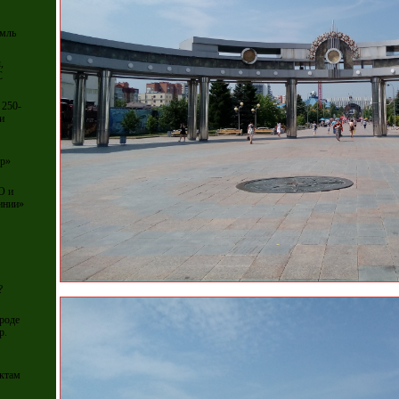
емль
,
С
 250-
и
тр»
О и
инии»
?
роде
р.
ектам