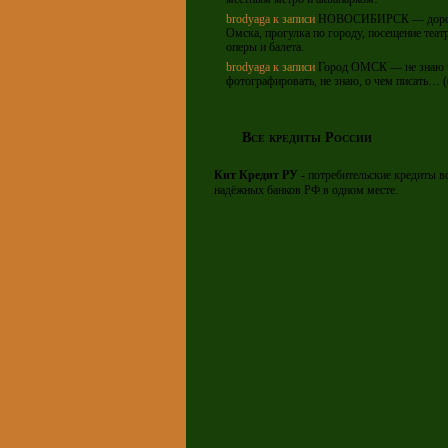
brodyaga
к записи
НОВОСИБИРСК — дорог
Омска, прогулка по городу, посещение теат
оперы и балета.
brodyaga
к записи
Город ОМСК — не знаю 
фотографировать, не знаю, о чем писать… (
Все кредиты России
Кит Кредит РУ
- потребительские кредиты в
надёжных банков РФ в одном месте.