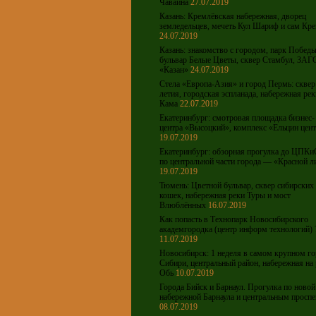
Чавайна
27.07.2019
Казань: Кремлёвская набережная, дворец
земледельцев, мечеть Кул Шариф и сам Кр
24.07.2019
Казань: знакомство с городом, парк Победы
бульвар Белые Цветы, сквер Стамбул, ЗАГ
«Казан»
24.07.2019
Стела «Европа-Азия» и город Пермь: сквер
летия, городская эспланада, набережная рек
Кама
22.07.2019
Екатеринбург: смотровая площадка бизнес-
центра «Высоцкий», комплекс «Ельцин цен
19.07.2019
Екатеринбург: обзорная прогулка до ЦПКи
по центральной части города — «Красной л
19.07.2019
Тюмень: Цветной бульвар, сквер сибирских
кошек, набережная реки Туры и мост
Влюблённых
16.07.2019
Как попасть в Технопарк Новосибирского
академгородка (центр информ технологий) 
11.07.2019
Новосибирск: 1 неделя в самом крупном го
Сибири, центральный район, набережная на 
Обь
10.07.2019
Города Бийск и Барнаул. Прогулка по новой
набережной Барнаула и центральным просп
08.07.2019