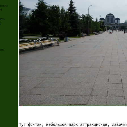
а из
ра
что
(
сех
Тут фонтан, небольшой парк аттракционов, лавочк