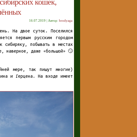
 сибирских кошек,
лённых
16.07.2019 | Автор:
brodyaga
нь. На двое суток. Поселился
яется первым русским городом
к сибиряку, побывать в местах
е, наверное, даже «большой» 🙄
айней мере, так пишут многие)
нина и Герцена. На входе имеет