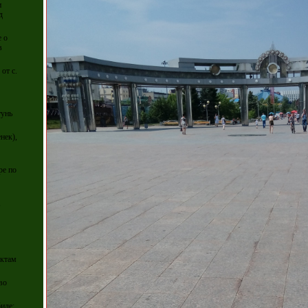
и
д
е о
в
от с.
тунь
нек),
ре по
,
ектам
во
иле: