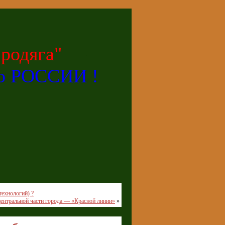
родяга"
—
по РОССИИ !
технологий) ?
центральной части города — «Красной линии»
»