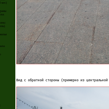
3 мес)
траны
ска.
плекс
ень).
 жилья
ыха.
о
Вид с обратной стороны (примерно из центральной
с