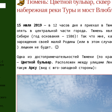
Тюмень: Цветной бульвар, сквер
набережная реки Туры и мост Влюб
15 июля 2019
— в 12 часов дня я приехал в Тюме
опять в центральной части города. Тюмень явл
Сибири (год основания — 1586)! Так что мне, ка
зарождения своей малой Родины (или в этом случа
) лишним не будет. 😉
Одна из достопримечательностей Тюмени (по кр
;-)
—
Цветной бульвар
. Расположен между улицами Ле
дов
такую
Арку
(вид с юго-западной стороны):
.
жная
ского
ге,