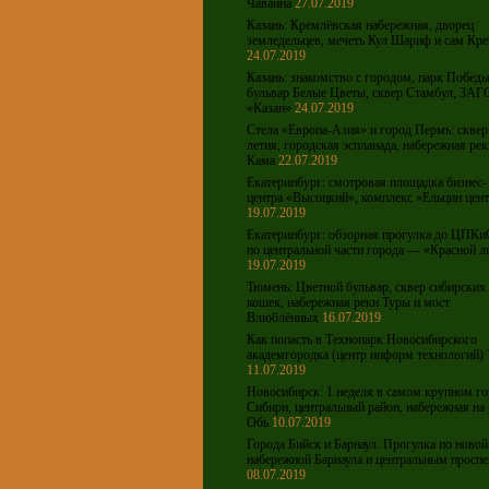
Чавайна
27.07.2019
Казань: Кремлёвская набережная, дворец
земледельцев, мечеть Кул Шариф и сам Кр
24.07.2019
Казань: знакомство с городом, парк Победы
бульвар Белые Цветы, сквер Стамбул, ЗАГ
«Казан»
24.07.2019
Стела «Европа-Азия» и город Пермь: сквер
летия, городская эспланада, набережная рек
Кама
22.07.2019
Екатеринбург: смотровая площадка бизнес-
центра «Высоцкий», комплекс «Ельцин цен
19.07.2019
Екатеринбург: обзорная прогулка до ЦПКи
по центральной части города — «Красной л
19.07.2019
Тюмень: Цветной бульвар, сквер сибирских
кошек, набережная реки Туры и мост
Влюблённых
16.07.2019
Как попасть в Технопарк Новосибирского
академгородка (центр информ технологий) 
11.07.2019
Новосибирск: 1 неделя в самом крупном го
Сибири, центральный район, набережная на 
Обь
10.07.2019
Города Бийск и Барнаул. Прогулка по новой
набережной Барнаула и центральным просп
08.07.2019