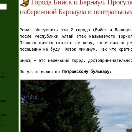
Города Бийск и Барнаул. Прогул
набережной Барнаула и центральны
Решил объединить эти 2 города (Бийск и Барнаул
после Республики Алтай (так называемого Горно
Плохого ничего сказать не хочу, но и сильно ре
посещению не буду. Фоток минимум. Так что кратк
Бийск — это маленький город. Достопримечательно
Погулять можно по
Петровскому бульвару
:
;-)
дов
.
жная
ского
ге,