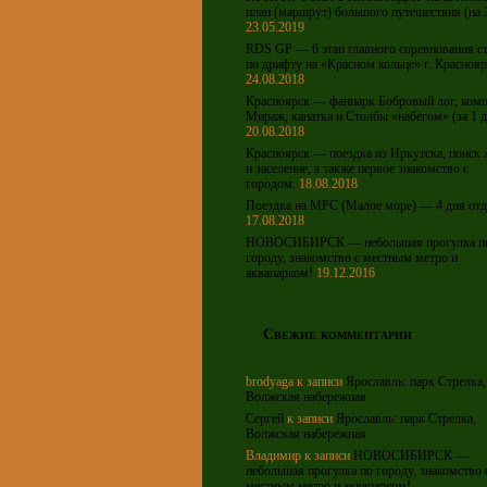
план (маршрут) большого путешествия (на 
23.05.2019
RDS GP — 6 этап главного соревнования с
по дрифту на «Красном кольце» г. Краснояр
24.08.2018
Красноярск — фанпарк Бобровый лог, ком
Мираж, канатка и Столбы «набегом» (за 1 д
20.08.2018
Красноярск — поездка из Иркутска, поиск
и заселение, а также первое знакомство с
городом.
18.08.2018
Поездка на МРС (Малое море) — 4 дня отд
17.08.2018
НОВОСИБИРСК — небольшая прогулка п
городу, знакомство с местным метро и
аквапарком!
19.12.2016
Свежие комментарии
brodyaga
к записи
Ярославль: парк Стрелка,
Волжская набережная
Сергей
к записи
Ярославль: парк Стрелка,
Волжская набережная
Владимир
к записи
НОВОСИБИРСК —
небольшая прогулка по городу, знакомство 
местным метро и аквапарком!