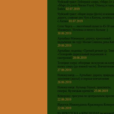
Чуйский тракт: Гейзерное озеро, «Марс-1» 
«Марс-2» (село Чаган-Узун). Отъезд в горо
Бийск
02.07.2019
Чуйский тракт: общие виды (фото) и мнени
дороге, слияние рек Чуя и Катунь, ночёвка 
с.Акташ
01.07.2019
Село Черга — населённый пункт в 45-50 км 
Манжерок. Ночёвка и ничего больше :)
30.06.2019
Артыбаш-Манжерок: дорога, кресельный
подъёмник на гору Малая Синюха, река Ка
29.06.2019
Артыбаш: водопад «Третьей речки» (р. Теве
«Телецкий» (кресельный подъемник и
смотровая)
28.06.2019
Телецкое озеро: обзорная экскурсия на кате
всему озеру (до южной части). Впечатления
27.06.2019
Новокузнецк — Артыбаш: дорога, природа
заселение (жильё) и первые впечатления
26.06.2019
Новокузнецк: бульвар Героев, проспекты,
скверы, Кузнецкая крепость
25.06.2019
Кемерово: прогулка по центральным просп
22.06.2019
Иркутск-Нижнеудинск-Красноярск-Кемеро
22.06.2019
Из ИРКУТСКА в КРАСНОДАР на автомоб