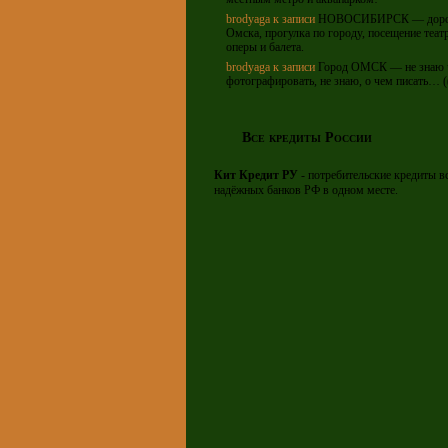
brodyaga
к записи
НОВОСИБИРСК — дорог
Омска, прогулка по городу, посещение теат
оперы и балета.
brodyaga
к записи
Город ОМСК — не знаю 
фотографировать, не знаю, о чем писать… (
Все кредиты России
Кит Кредит РУ
- потребительские кредиты в
надёжных банков РФ в одном месте.