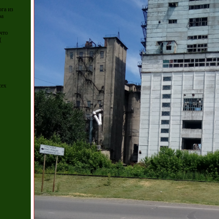
а из
ра
что
(
сех