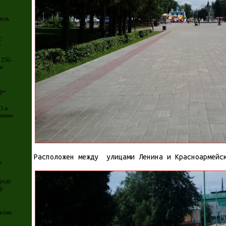
емль
,
С
 250-
и
тр»
О и
инии»
Расположен между улицами Ленина и Красноармейс
?
роде
р.
ектам