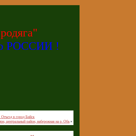
родяга"
—
по РОССИИ !
. Отъезд в город Бийск
ри, центральный район, набережная на р. Обь
»