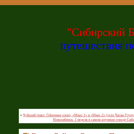
"Сибирский Б
путешествия 
«
Чуйский тракт: Гейзерное озеро, «Марс-1» и «Марс-2» (село Чаган-Узун)
Новосибирск: 1 неделя в самом крупном городе Сиби