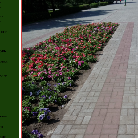
и
д
е о
в
от с.
тунь
нек),
ре по
,
ектам
во
иле: