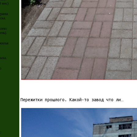
3 мес)
траны
ска.
плекс
ень).
 жилья
ыха.
о
Пережитки прошлого. Какой-то завод что ли…
с