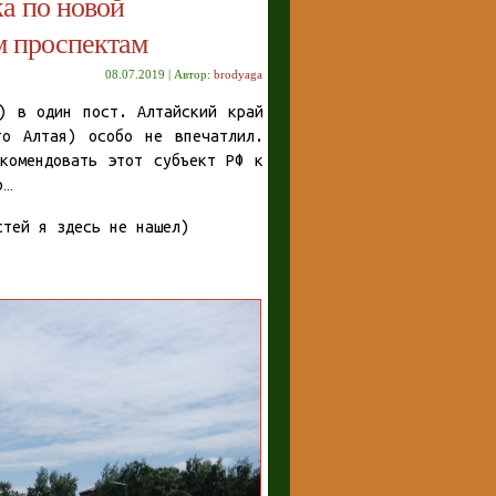
ка по новой
м проспектам
08.07.2019 | Автор:
brodyaga
) в один пост. Алтайский край
го Алтая) особо не впечатлил.
комендовать этот субъект РФ к
о…
стей я здесь не нашел)