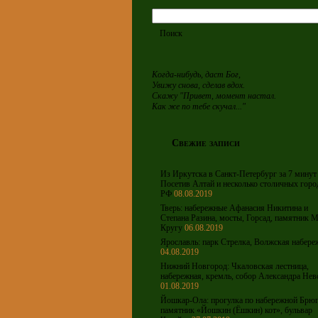
Когда-нибудь, даст Бог,
Увижу снова, сделав вдох.
Скажу "Привет, момент настал.
Как же по тебе скучал..."
Свежие записи
Из Иркутска в Санкт-Петербург за 7 минут 
Посетив Алтай и несколько столичных горо
РФ
08.08.2019
Тверь: набережные Афанасия Никитина и
Степана Разина, мосты, Горсад, памятник М
Кругу
06.08.2019
Ярославль: парк Стрелка, Волжская набере
04.08.2019
Нижний Новгород: Чкаловская лестница,
набережная, кремль, собор Александра Нев
01.08.2019
Йошкар-Ола: прогулка по набережной Брюг
памятник «Йошкин (Ёшкин) кот», бульвар