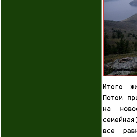
Итого ж
Потом пр
на ново
семейная
все рав