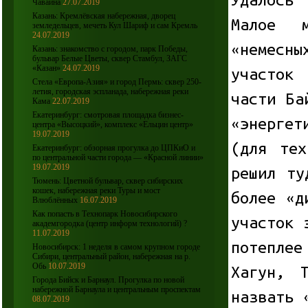
Чавайна
27.07.2019
Казань: Кремлёвская набережная, дворец
Малое 
земледельцев, мечеть Кул Шариф и сам Кремль
24.07.2019
«немесн
Казань: знакомство с городом, парк Победы,
бульвар Белые Цветы, сквер Стамбул, ЗАГС
«Казан»
24.07.2019
участок
Стела «Европа-Азия» и город Пермь: сквер 250-
летия, городская эспланада, набережная реки
части Ба
Кама
22.07.2019
Екатеринбург: смотровая площадка бизнес-
«энерге
центра «Высоцкий», комплекс «Ельцин центр»
19.07.2019
(для те
Екатеринбург: обзорная прогулка до ЦПКиО и
по центральной части города — «Красной линии»
19.07.2019
решил ту
Тюмень: Цветной бульвар, сквер сибирских
кошек, набережная реки Туры и мост
более «д
Влюблённых
16.07.2019
Как попасть в Технопарк Новосибирского
участок 
академгородка (центр информ технологий) ?
11.07.2019
потеплее
Новосибирск: 1 неделя в самом крупном городе
Сибири, центральный район, набережная на р.
Обь
10.07.2019
Хагун, 
Города Бийск и Барнаул. Прогулка по новой
набережной Барнаула и центральным проспектам
назвать 
08.07.2019