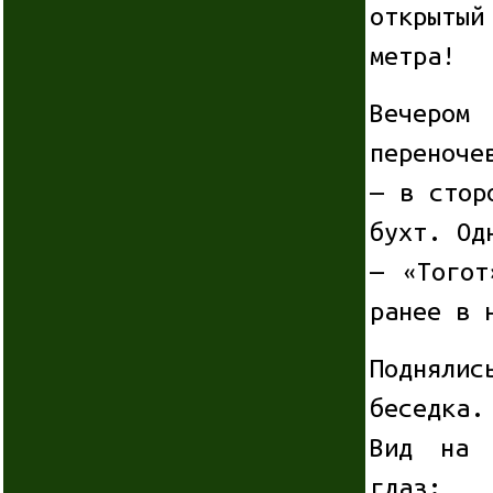
открыты
метра!
Вечером
переноче
— в стор
бухт. Од
— «Тогот
ранее в 
Поднялис
беседка.
Вид на 
глаз: