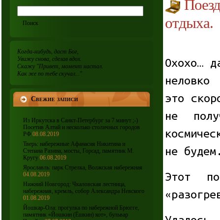
Поезд
отдыха.
Когда-нибудь, даст Бог,
Увижу снова, сделав вдох.
Охохо… д
Скажу "Привет, момент настал.
Как же по тебе скучал..."
неловко
это скор
Свежие записи
не полу
Из Иркутска в Санкт-Петербург за 7 минут ;-)
Посетив Алтай и несколько столичных городов
космичес
РФ
08.08.2019
Тверь: набережные Афанасия Никитина и
не будем
Степана Разина, мосты, Горсад, памятник М.
Кругу
06.08.2019
Ярославль: парк Стрелка, Волжская набережная
Этот по
04.08.2019
Нижний Новгород: Чкаловская лестница,
набережная, кремль, собор Александра Невского
«разогре
01.08.2019
Йошкар-Ола: прогулка по набережной Брюгге,
памятник «Йошкин (Ёшкин) кот», бульвар
Удалось