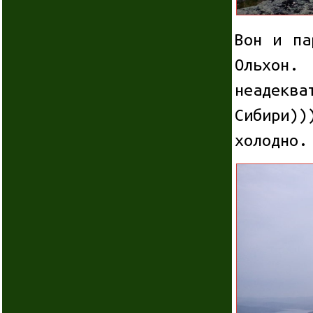
Вон и па
Ольхон.
неадекв
Сибири))
холодно.