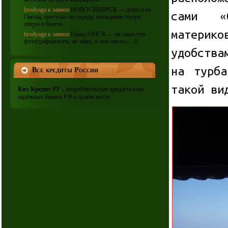
brodyaga
к записи
НОВОСИБИРСК — дорога из
сами «
Омска, прогулка по городу, посещение театра
оперы и балета.
материк
brodyaga
к записи
Город ОМСК — не знаю что
фотографировать, не знаю, о чем писать… ((
удобства
на турба
Все кредиты России
такой ви
Кит Кредит РУ
- потребительские кредиты всех
надёжных банков РФ в одном месте.