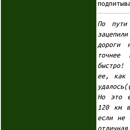
подпитыв
По пути
зацепил
дороги 
точнее 
быстро! 
ее, как 
удалось(
Но это 
120 км 
если не 
отлична