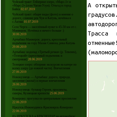
Чуйский тракт: Гейзерное озеро, «Марс-1» и
А открыт
«Марс-2» (село Чаган-Узун). Отъезд в город
Бийск
02.07.2019
градусов
Чуйский тракт: общие виды (фото) и мнение о
дороге, слияние рек Чуя и Катунь, ночёвка в
с.Акташ
01.07.2019
автодоро
Село Черга — населённый пункт в 45-50 км от с.
Манжерок. Ночёвка и ничего больше :)
Трасса
30.06.2019
Артыбаш-Манжерок: дорога, кресельный
отменн
подъёмник на гору Малая Синюха, река Катунь
29.06.2019
(маломор
Артыбаш: водопад «Третьей речки» (р. Тевенек),
«Телецкий» (кресельный подъемник и
смотровая)
28.06.2019
Телецкое озеро: обзорная экскурсия на катере по
всему озеру (до южной части). Впечатления
27.06.2019
Новокузнецк — Артыбаш: дорога, природа,
заселение (жильё) и первые впечатления
26.06.2019
Новокузнецк: бульвар Героев, проспекты,
скверы, Кузнецкая крепость
25.06.2019
Кемерово: прогулка по центральным проспектам
22.06.2019
Иркутск-Нижнеудинск-Красноярск-Кемерово
22.06.2019
Из ИРКУТСКА в КРАСНОДАР на автомобиле: