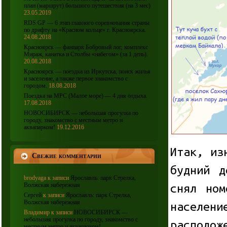
план (маршрут) большого путешествия (на 3 мес)
23.05.2019
RDS GP — 6 этап главного соревнования страны
по дрифту на «Красном кольце» г. Красноярска.
24.08.2018
Красноярск — фанпарк Бобровый лог, комплекс
Мираж, канатка и Столбы «набегом» (за 1 день).
20.08.2018
Красноярск — поездка из Иркутска, поиск жилья
и заселение, а также первое знакомство с
городом.
18.08.2018
Поездка на МРС (Малое море) — 4 дня отдыха.
17.08.2018
НОВОСИБИРСК — небольшая прогулка по
городу, знакомство с местным метро и
аквапарком!
19.12.2016
Итак, из
Свежие комментарии
будний д
brodyaga
к записи
Ярославль: парк Стрелка,
снял ном
Волжская набережная
Сергей
к записи
Ярославль: парк Стрелка,
Волжская набережная
населен
Владимир
к записи
НОВОСИБИРСК —
небольшая прогулка по городу, знакомство с
располо
местным метро и аквапарком!