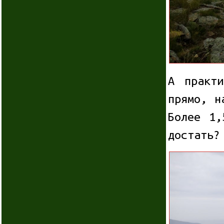
А практ
прямо, н
Более 1,
достать?