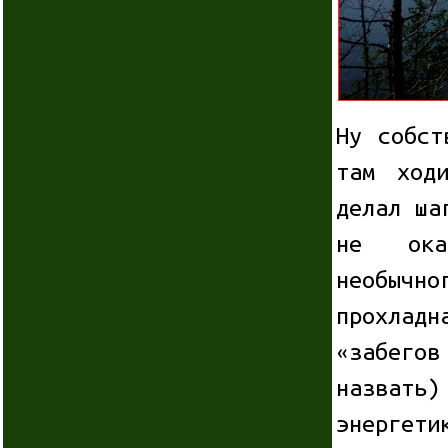
Ну собст
там ход
делал ша
не ока
необыч
прохладн
«забегов
назвать)
энергет