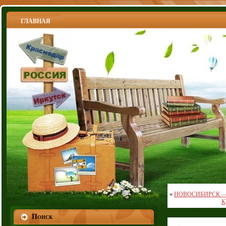
ГЛАВНАЯ
«
НОВОСИБИРСК — неб
К
Поиск