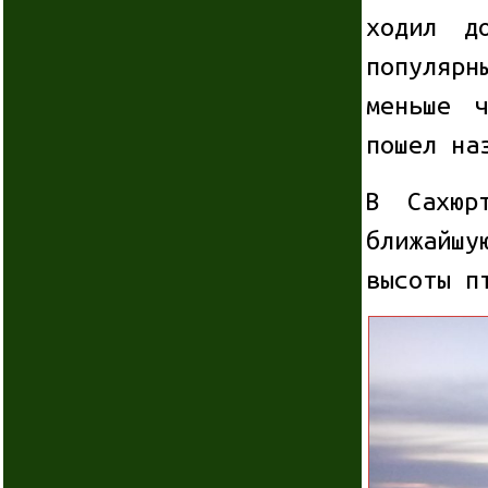
ходил д
популяр
меньше 
пошел на
В Сахюр
ближайшу
высоты п